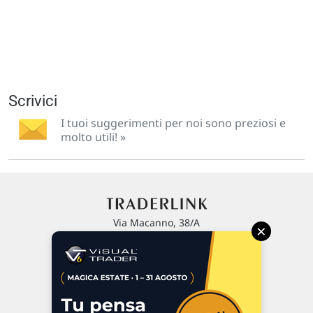
Scrivici
I tuoi suggerimenti per noi sono preziosi e
molto utili! »
Via Macanno, 38/A
×
47923 Rimini
P.IVA 02 452 460 401
Chi siamo
Commenti e segnalazioni