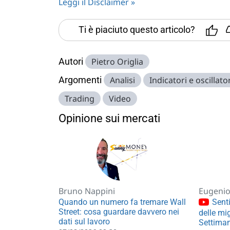
Leggi il Disclaimer »
Ti è piaciuto questo articolo?
Autori
Pietro Origlia
Argomenti
Analisi
Indicatori e oscillato
Trading
Video
Opinione sui mercati
Bruno Nappini
Eugenio 
Quando un numero fa tremare Wall
Senti
Street: cosa guardare davvero nei
delle mig
dati sul lavoro
Settiman