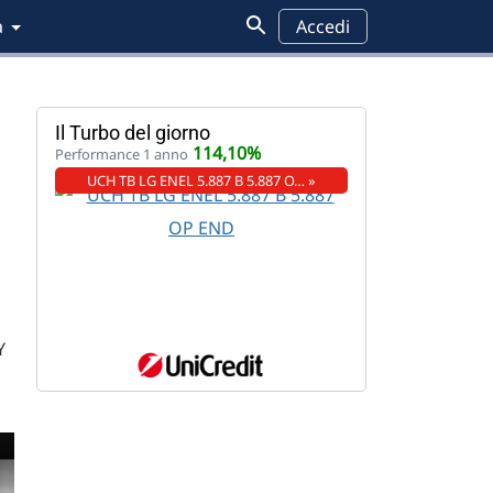
a
Accedi
Il Turbo del giorno
114,10%
Performance 1 anno
UCH TB LG ENEL 5.887 B 5.887 O… »
Y