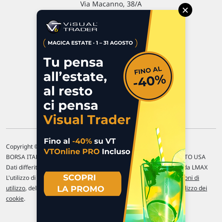
Via Macanno, 38/A
×
47923 Rimini
P.IVA 02 452 460 401
Chi siamo
Commenti e segnalazioni
Contattaci
Copyright © 1996-2026 Traderlink Italia s.r.l.
BORSA ITALIANA Quotazioni di borsa differite di 15 min. / MERCATO USA
Dati differiti di 15 min. (fonte Intrinio) / FOREX Quotazioni fornite da LMAX
L'utilizzo di questo sito implica l'accettazione delle nostre
Condizioni di
utilizzo
, del
Disclaimer MAR
, delle
Politiche sulla privacy
e dell'
Utilizzo dei
cookie
.