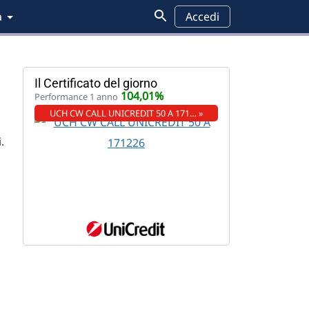
a
Accedi
Il Certificato del giorno
104,01%
Performance 1 anno
UCH CW CALL UNICREDIT 50 A 171… »
.