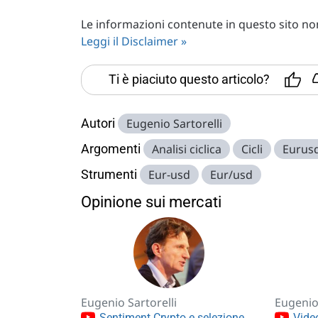
Le informazioni contenute in questo sito non 
Leggi il Disclaimer »
Ti è piaciuto questo articolo?
Autori
Eugenio Sartorelli
Argomenti
Analisi ciclica
Cicli
Eurus
Strumenti
Eur-usd
Eur/usd
Opinione sui mercati
Eugenio Sartorelli
Eugenio 
Sentiment Crypto e selezione
Video