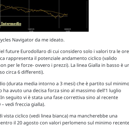
 Cycles Navigator da me ideato.
el future Eurodollaro di cui considero solo i valori tra le ore
nca rappresenta il potenziale andamento ciclico (valido
n per le forze- ovvero i prezzi). La linea Gialla in basso è u
so circa 6 differenti).
dio (durata media intorno a 3 mesi) che è partito sul minim
lo ha avuto una decisa forza sino al massimo dell’1 luglio
 In seguito vi è stata una fase correttiva sino al recente
– vedi freccia gialla).
 di vista ciclico (vedi linea bianca) ma mancherebbe una
lo entro il 20 agosto con valori perlomeno sul minimo recent