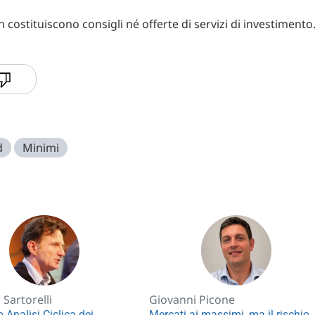
costituiscono consigli né offerte di servizi di investimento
d
Minimi
Sartorelli
Giovanni Picone
 Analisi Ciclica dei
Mercati ai massimi, ma il rischio