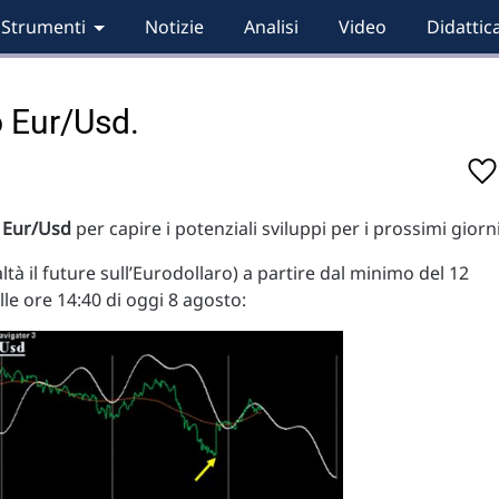
Strumenti
Notizie
Analisi
Video
Didattic
o Eur/Usd.
o
Eur/Usd
per capire i potenziali sviluppi per i prossimi giorni
altà il future sull’Eurodollaro) a partire dal minimo del 12
le ore 14:40 di oggi 8 agosto: