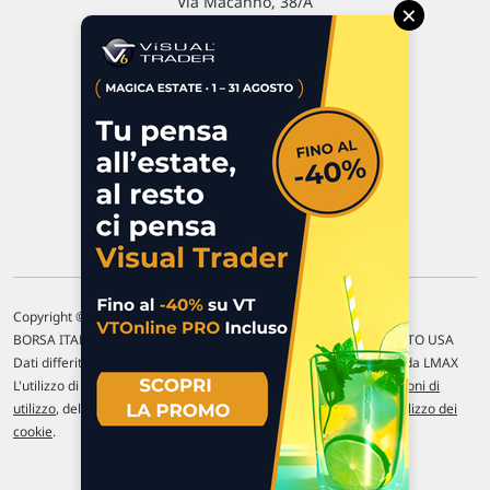
Via Macanno, 38/A
×
47923 Rimini
P.IVA 02 452 460 401
Chi siamo
Commenti e segnalazioni
Contattaci
Copyright © 1996-2026 Traderlink Italia s.r.l.
BORSA ITALIANA Quotazioni di borsa differite di 15 min. / MERCATO USA
Dati differiti di 15 min. (fonte Intrinio) / FOREX Quotazioni fornite da LMAX
L'utilizzo di questo sito implica l'accettazione delle nostre
Condizioni di
utilizzo
, del
Disclaimer MAR
, delle
Politiche sulla privacy
e dell'
Utilizzo dei
cookie
.