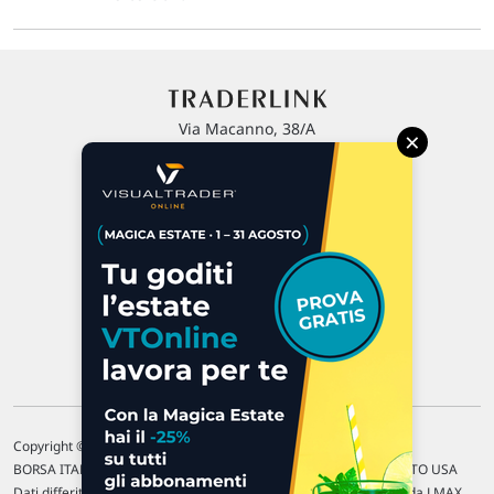
Via Macanno, 38/A
×
47923 Rimini
P.IVA 02 452 460 401
Chi siamo
Commenti e segnalazioni
Contattaci
Copyright © 1996-2026 Traderlink Italia s.r.l.
BORSA ITALIANA Quotazioni di borsa differite di 15 min. / MERCATO USA
Dati differiti di 15 min. (fonte Intrinio) / FOREX Quotazioni fornite da LMAX