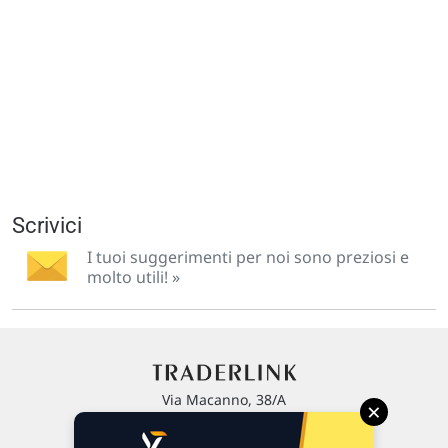
Scrivici
I tuoi suggerimenti per noi sono preziosi e
molto utili! »
Via Macanno, 38/A
×
47923 Rimini
P.IVA 02 452 460 401