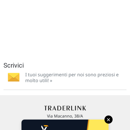
Scrivici
I tuoi suggerimenti per noi sono preziosi e
molto utili! »
Via Macanno, 38/A
×
47923 Rimini
P.IVA 02 452 460 401