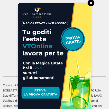
×
Via Macanno, 38/A
47923 Rimini
P.IVA 02 452 460 401
Chi siamo
Commenti e segnalazioni
Contattaci
Copyright © 1996-2026 Traderlink Italia s.r.l.
BORSA ITALIANA Quotazioni di borsa differite di 15 min. / MERCATO USA
Dati differiti di 15 min. (fonte Intrinio) / FOREX Quotazioni fornite da LMAX
L'utilizzo di questo sito implica l'accettazione delle nostre
Condizioni di
utilizzo
, del
Disclaimer MAR
, delle
Politiche sulla privacy
e dell'
Utilizzo dei