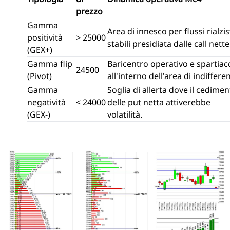
prezzo
Gamma
Area di innesco per flussi rialzis
positività
> 25000
stabili presidiata dalle call nette
(GEX+)
Gamma flip
Baricentro operativo e spartia
24500
(Pivot)
all'interno dell'area di indiffere
Gamma
Soglia di allerta dove il cedime
negatività
< 24000
delle put netta attiverebbe
(GEX-)
volatilità.