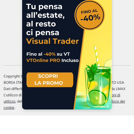
P.IVA 02 452 460 401
Chi siamo
Commenti e segnalazioni
Contattaci
Copyright © 1996-2026 Traderlink Italia s.r.l.
BORSA ITALIANA Quotazioni di borsa differite di 15 min. / MERCATO USA
Dati differiti di 15 min. (fonte Intrinio) / FOREX Quotazioni fornite da LMAX
L'utilizzo di questo sito implica l'accettazione delle nostre
Condizioni di
utilizzo
, del
Disclaimer MAR
, delle
Politiche sulla privacy
e dell'
Utilizzo dei
cookie
.