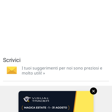
Scrivici
I tuoi suggerimenti per noi sono preziosi e
molto utili! »
×
Via Macanno, 38/A
47923 Rimini