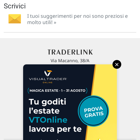
Scrivici
I tuoi suggerimenti per noi sono preziosi e
molto utili! »
Via Macanno, 38/A
×
47923 Rimini
P.IVA 02 452 460 401
Chi siamo
Commenti e segnalazioni
Contattaci