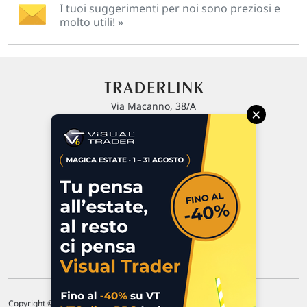
I tuoi suggerimenti per noi sono preziosi e
molto utili! »
Via Macanno, 38/A
×
47923 Rimini
P.IVA 02 452 460 401
Chi siamo
Commenti e segnalazioni
Contattaci
Copyright © 1996-2026 Traderlink Italia s.r.l.