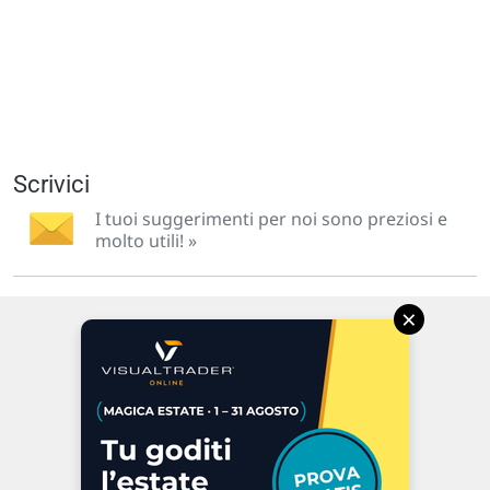
Scrivici
I tuoi suggerimenti per noi sono preziosi e
molto utili! »
×
Via Macanno, 38/A
47923 Rimini
P.IVA 02 452 460 401
Chi siamo