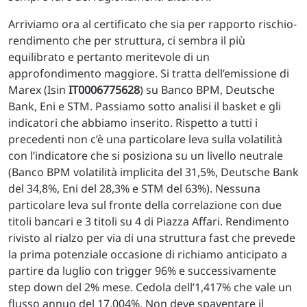
Arriviamo ora al certificato che sia per rapporto rischio-
rendimento che per struttura, ci sembra il più
equilibrato e pertanto meritevole di un
approfondimento maggiore. Si tratta dell’emissione di
Marex (Isin
IT0006775628
) su Banco BPM, Deutsche
Bank, Eni e STM. Passiamo sotto analisi il basket e gli
indicatori che abbiamo inserito. Rispetto a tutti i
precedenti non c’è una particolare leva sulla volatilità
con l’indicatore che si posiziona su un livello neutrale
(Banco BPM volatilità implicita del 31,5%, Deutsche Bank
del 34,8%, Eni del 28,3% e STM del 63%). Nessuna
particolare leva sul fronte della correlazione con due
titoli bancari e 3 titoli su 4 di Piazza Affari. Rendimento
rivisto al rialzo per via di una struttura fast che prevede
la prima potenziale occasione di richiamo anticipato a
partire da luglio con trigger 96% e successivamente
step down del 2% mese. Cedola dell’1,417% che vale un
flusso annuo del 17,004%. Non deve spaventare il