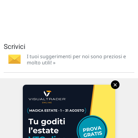
Scrivici
I tuoi suggerimenti per noi sono preziosi e
molto utili! »
×
Via Macanno, 38/A
47923 Rimini
P.IVA 02 452 460 401
Chi siamo