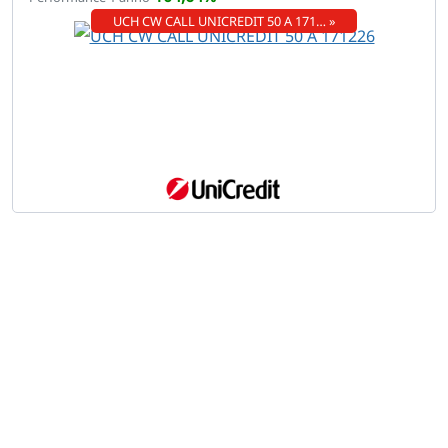
UCH CW CALL UNICREDIT 50 A 171… »