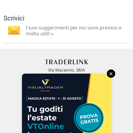
Scrivici
I tuoi suggerimenti per noi sono preziosi e
molto utili! »
Via Macanno, 38/A
×
47923 Rimini
P.IVA 02 452 460 401
Chi siamo
Commenti e segnalazioni
Contattaci