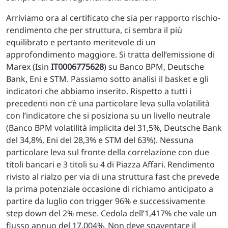
Arriviamo ora al certificato che sia per rapporto rischio-
rendimento che per struttura, ci sembra il più
equilibrato e pertanto meritevole di un
approfondimento maggiore. Si tratta dell’emissione di
Marex (Isin
IT0006775628
) su Banco BPM, Deutsche
Bank, Eni e STM. Passiamo sotto analisi il basket e gli
indicatori che abbiamo inserito. Rispetto a tutti i
precedenti non c’è una particolare leva sulla volatilità
con l’indicatore che si posiziona su un livello neutrale
(Banco BPM volatilità implicita del 31,5%, Deutsche Bank
del 34,8%, Eni del 28,3% e STM del 63%). Nessuna
particolare leva sul fronte della correlazione con due
titoli bancari e 3 titoli su 4 di Piazza Affari. Rendimento
rivisto al rialzo per via di una struttura fast che prevede
la prima potenziale occasione di richiamo anticipato a
partire da luglio con trigger 96% e successivamente
step down del 2% mese. Cedola dell’1,417% che vale un
flusso annuo del 17,004%. Non deve spaventare il