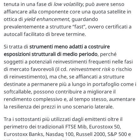
tenuta in una fase di
low volatility
, può avere senso
affiancare alla componente core una quota satellite in
ottica di
yield enhancement
, guardando
prevalentemente a strutture “fast”, ovvero certificati a
autocall facilitato di breve termine.
Si tratta di
strumenti meno adatti a costruire
esposizioni strutturali di medio periodo
, perché
soggetti a potenziali reinvestimenti frequenti nelle fasi
di mercato favorevoli (il cd.
reinvestment risk
o rischio
di reinvestimento), ma che, se affiancati a strutture
destinate a permanere più a lungo in portafoglio come i
softcallable, possono contribuire a migliorare il
rendimento complessivo e, al tempo stesso, aumentare
la resilienza dei prezzi in uno scenario laterale.
Tra i sottostanti più utilizzati dagli emittenti oltre il
perimetro dei tradizionali FTSE Mib, Eurostoxx 50,
Eurostoxx Banks, Nasdaq 100, Russell 2000, S&P 500 e