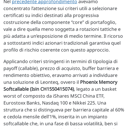
Nel
precedente approfondimento
avevamo
concentrato l’attenzione sui criteri utili a selezionare
certificati su indici destinati alla progressiva
costruzione della componente “core” di portafoglio,
vale a dire quella meno soggetta a rotazioni tattiche e
più adatta a un’esposizione di medio termine. Il ricorso
a sottostanti indici azionari tradizionali garantiva quel
profilo di rischio coerente con questo approccio.
Applicando criteri stringenti in termini di tipologia di
payoff (callable), prezzo di acquisto, buffer barriera e
rendimento obiettivo, eravamo arrivati a individuare
una soluzione di Leonteq, ovvero il
Phoenix Memory
Softcallable (Isin CH1550415074)
, legato a un basket
worst of composto da iShares MSCI China ETF,
Eurostoxx Banks, Nasdaq 100 e Nikkei 225. Una
struttura che si distingueva per barriera capitale al 60%
e cedola mensile dell’1%, inserita in un impianto
softcallable che, in una fase di bassa volatilità, ben si