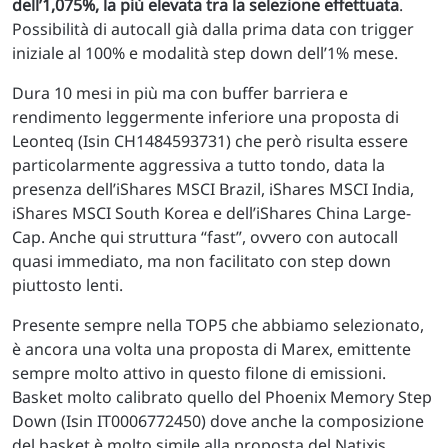
dell’1,075%, la più elevata tra la selezione effettuata
.
Possibilità di autocall già dalla prima data con trigger
iniziale al 100% e modalità step down dell’1% mese.
Dura 10 mesi in più ma con buffer barriera e
rendimento leggermente inferiore una proposta di
Leonteq (Isin CH1484593731) che però risulta essere
particolarmente aggressiva a tutto tondo, data la
presenza dell’iShares MSCI Brazil, iShares MSCI India,
iShares MSCI South Korea e dell’iShares China Large-
Cap. Anche qui struttura “fast”, ovvero con autocall
quasi immediato, ma non facilitato con step down
piuttosto lenti.
Presente sempre nella TOP5 che abbiamo selezionato,
è ancora una volta una proposta di Marex, emittente
sempre molto attivo in questo filone di emissioni.
Basket molto calibrato quello del Phoenix Memory Step
Down (Isin IT0006772450) dove anche la composizione
del basket è molto simile alla proposta del Natixis.