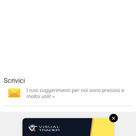
Scrivici
I tuoi suggerimenti per noi sono preziosi e
molto utili! »
×
Via Macanno, 38/A