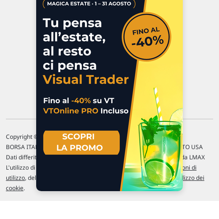
47923 Rimini
P.IVA 02 452 460 401
Chi siamo
Commenti e segnalazioni
Contattaci
Copyright © 1996-2026 Traderlink Italia s.r.l.
BORSA ITALIANA Quotazioni di borsa differite di 15 min. / MERCATO USA
Dati differiti di 15 min. (fonte Intrinio) / FOREX Quotazioni fornite da LMAX
L'utilizzo di questo sito implica l'accettazione delle nostre
Condizioni di
utilizzo
, del
Disclaimer MAR
, delle
Politiche sulla privacy
e dell'
Utilizzo dei
cookie
.