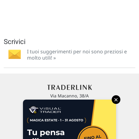
Scrivici
I tuoi suggerimenti per noi sono preziosi e
molto utili! »
Via Macanno, 38/A
×
47923 Rimini
P.IVA 02 452 460 401
Chi siamo
Commenti e segnalazioni