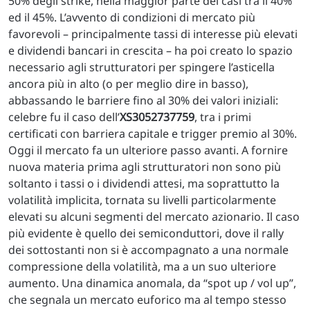
50% degli strike, nella maggior parte dei casi tra il 40%
ed il 45%. L’avvento di condizioni di mercato più
favorevoli – principalmente tassi di interesse più elevati
e dividendi bancari in crescita – ha poi creato lo spazio
necessario agli strutturatori per spingere l’asticella
ancora più in alto (o per meglio dire in basso),
abbassando le barriere fino al 30% dei valori iniziali:
celebre fu il caso dell’
XS3052737759
, tra i primi
certificati con barriera capitale e trigger premio al 30%.
Oggi il mercato fa un ulteriore passo avanti. A fornire
nuova materia prima agli strutturatori non sono più
soltanto i tassi o i dividendi attesi, ma soprattutto la
volatilità implicita, tornata su livelli particolarmente
elevati su alcuni segmenti del mercato azionario. Il caso
più evidente è quello dei semiconduttori, dove il rally
dei sottostanti non si è accompagnato a una normale
compressione della volatilità, ma a un suo ulteriore
aumento. Una dinamica anomala, da “spot up / vol up”,
che segnala un mercato euforico ma al tempo stesso