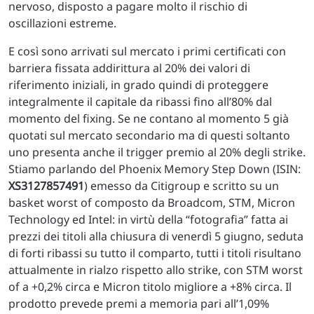
nervoso, disposto a pagare molto il rischio di
oscillazioni estreme.
E così sono arrivati sul mercato i primi certificati con
barriera fissata addirittura al 20% dei valori di
riferimento iniziali, in grado quindi di proteggere
integralmente il capitale da ribassi fino all’80% dal
momento del fixing. Se ne contano al momento 5 già
quotati sul mercato secondario ma di questi soltanto
uno presenta anche il trigger premio al 20% degli strike.
Stiamo parlando del Phoenix Memory Step Down (ISIN:
XS3127857491
) emesso da Citigroup e scritto su un
basket worst of composto da Broadcom, STM, Micron
Technology ed Intel: in virtù della “fotografia” fatta ai
prezzi dei titoli alla chiusura di venerdì 5 giugno, seduta
di forti ribassi su tutto il comparto, tutti i titoli risultano
attualmente in rialzo rispetto allo strike, con STM worst
of a +0,2% circa e Micron titolo migliore a +8% circa. Il
prodotto prevede premi a memoria pari all’1,09%