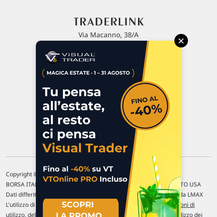
Via Macanno, 38/A
×
47923 Rimini
P.IVA 02 452 460 401
Chi siamo
Commenti e segnalazioni
Contattaci
Copyright © 1996-2026 Traderlink Italia s.r.l.
BORSA ITALIANA Quotazioni di borsa differite di 15 min. / MERCATO USA
Dati differiti di 15 min. (fonte Intrinio) / FOREX Quotazioni fornite da LMAX
L'utilizzo di questo sito implica l'accettazione delle nostre
Condizioni di
utilizzo
, del
Disclaimer MAR
, delle
Politiche sulla privacy
e dell'
Utilizzo dei