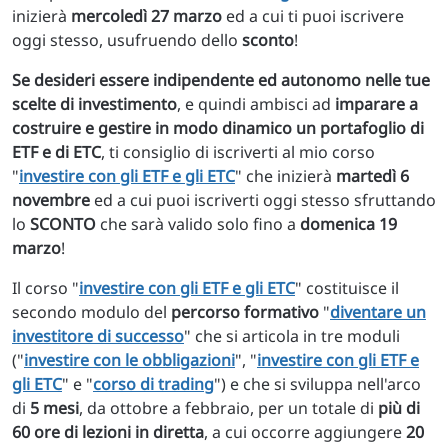
inizierà
mercoledì 27 marzo
ed a cui ti puoi iscrivere
oggi stesso, usufruendo dello
sconto
!
Se desideri essere indipendente ed autonomo nelle tue
scelte di investimento
, e quindi ambisci ad
imparare a
costruire e gestire in modo dinamico un portafoglio di
ETF e di ETC
, ti consiglio di iscriverti al mio corso
"
investire con gli ETF e gli ETC
" che inizierà
martedì 6
novembre
ed a cui puoi iscriverti oggi stesso sfruttando
lo
SCONTO
che sarà valido solo fino a
domenica 19
marzo
!
Il corso "
investire con gli ETF e gli ETC
" costituisce il
secondo modulo del
percorso formativo
"
diventare un
investitore di successo
" che si articola in tre moduli
("
investire con le obbligazioni
", "
investire con gli ETF e
gli ETC
" e "
corso di trading
") e che si sviluppa nell'arco
di
5 mesi
, da ottobre a febbraio, per un totale di
più di
60 ore di lezioni in diretta
, a cui occorre aggiungere
20