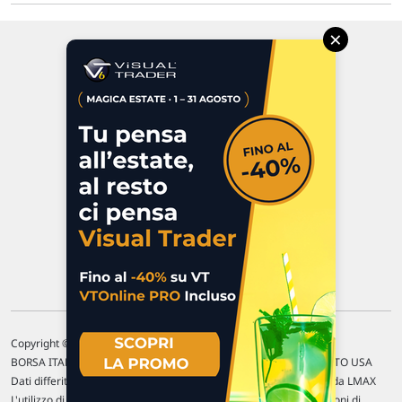
×
Via Macanno, 38/A
47923 Rimini
P.IVA 02 452 460 401
Chi siamo
Commenti e segnalazioni
Contattaci
Copyright © 1996-2026 Traderlink Italia s.r.l.
BORSA ITALIANA Quotazioni di borsa differite di 15 min. / MERCATO USA
Dati differiti di 15 min. (fonte Intrinio) / FOREX Quotazioni fornite da LMAX
L'utilizzo di questo sito implica l'accettazione delle nostre
Condizioni di