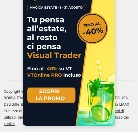
Via Macanno, 38/A
47923 Rimini
P.IVA 02 452 460 401
Chi siamo
Commenti e segnalazioni
Contattaci
Copyright © 1996-2026 Traderlink Italia s.r.l.
BORSA ITALIANA Quotazioni di borsa differite di 15 min. / MERCATO USA
Dati differiti di 15 min. (fonte Intrinio) / FOREX Quotazioni fornite da LMAX
L'utilizzo di questo sito implica l'accettazione delle nostre
Condizioni di
utilizzo
, del
Disclaimer MAR
, delle
Politiche sulla privacy
e dell'
Utilizzo dei
cookie
.