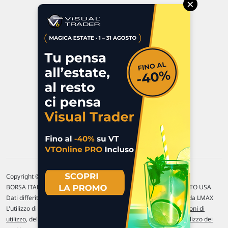
×
Via Macanno, 38/A
47923 Rimini
P.IVA 02 452 460 401
Chi siamo
Commenti e segnalazioni
Contattaci
Copyright © 1996-2026 Traderlink Italia s.r.l.
BORSA ITALIANA Quotazioni di borsa differite di 15 min. / MERCATO USA
Dati differiti di 15 min. (fonte Intrinio) / FOREX Quotazioni fornite da LMAX
L'utilizzo di questo sito implica l'accettazione delle nostre
Condizioni di
utilizzo
, del
Disclaimer MAR
, delle
Politiche sulla privacy
e dell'
Utilizzo dei