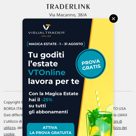
Via Macanno, 38/A
×
47923 Rimini
P.IVA 02 452 460 401
Chi siamo
Commenti e segnalazioni
Contattaci
Copyright © 1996-2026 Traderlink Italia s.r.l.
BORSA ITALIANA Quotazioni di borsa differite di 15 min. / MERCATO USA
Dati differiti di 15 min. (fonte Intrinio) / FOREX Quotazioni fornite da LMAX
L'utilizzo di questo sito implica l'accettazione delle nostre
Condizioni di
utilizzo
, del
Disclaimer MAR
, delle
Politiche sulla privacy
e dell'
Utilizzo dei
cookie
.