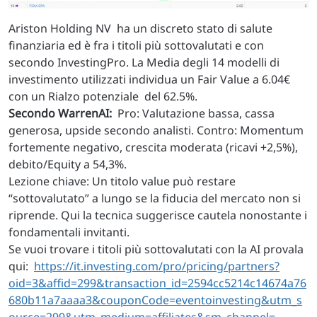
Ariston Holding NV
ha un discreto stato di salute
finanziaria ed è fra i titoli più sottovalutati e con
secondo InvestingPro. La Media degli 14 modelli di
investimento utilizzati individua un Fair Value a 6.04€
con un Rialzo potenziale del 62.5%.
Secondo WarrenAI:
Pro: Valutazione bassa, cassa
generosa, upside secondo analisti. Contro: Momentum
fortemente negativo, crescita moderata (ricavi +2,5%),
debito/Equity a 54,3%.
Lezione chiave: Un titolo value può restare
“sottovalutato” a lungo se la fiducia del mercato non si
riprende. Qui la tecnica suggerisce cautela nonostante i
fondamentali invitanti.
Se vuoi trovare i titoli più sottovalutati con la AI provala
qui:
https://it.investing.com/pro/pricing/partners?
oid=3&affid=299&transaction_id=2594cc5214c14674a76
680b11a7aaaa3&couponCode=eventoinvesting&utm_s
ource=299&utm_medium=affiliates&sm_channel=