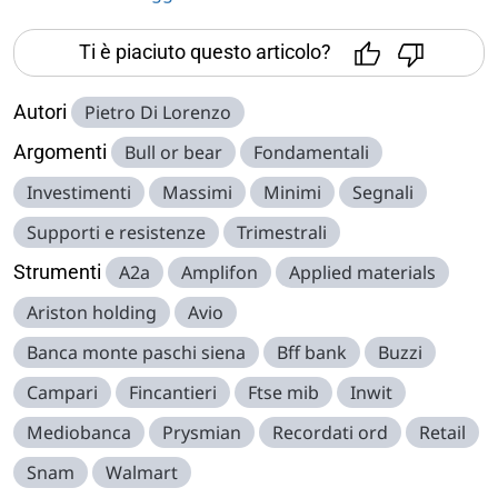
Ti è piaciuto questo articolo?
Autori
Pietro Di Lorenzo
Argomenti
Bull or bear
Fondamentali
Investimenti
Massimi
Minimi
Segnali
Supporti e resistenze
Trimestrali
Strumenti
A2a
Amplifon
Applied materials
Ariston holding
Avio
Banca monte paschi siena
Bff bank
Buzzi
Campari
Fincantieri
Ftse mib
Inwit
Mediobanca
Prysmian
Recordati ord
Retail
Snam
Walmart