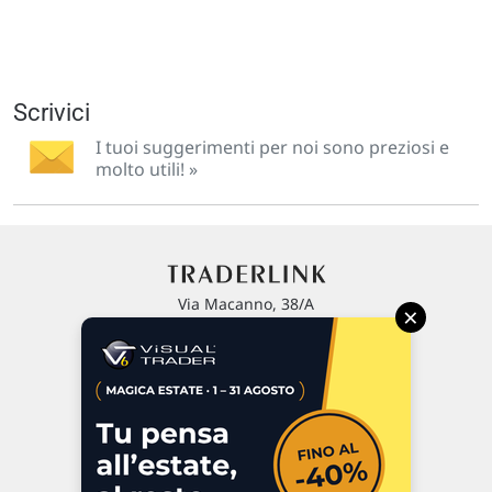
Scrivici
I tuoi suggerimenti per noi sono preziosi e
molto utili! »
Via Macanno, 38/A
×
47923 Rimini
P.IVA 02 452 460 401
Chi siamo
Commenti e segnalazioni
Contattaci