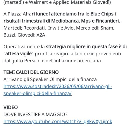
(martedì) e Walmart e Applied Materials Giovedì)
A Piazza Affa
ri lunedì attendiamo fra le Blue Chips i
risultati trimestrali di Mediobanca, Mps e Fincantieri.
Martedì; Recordati, Inwit e Avio. Mercoledì: Snam,
Buzzi. Giovedì: A2A
Operativamente la
strategia migliore in questa fase è di
"attesa vigile"
pronti a reagire alla notizie provenienti
dal golfo Persico e dell'inflazione americana.
TEMI CALDI DEL GIORNO
Arrivano gli Speaker Olimpici della finanza
https://www.sostrader.it/2026/05/06/arrivano-gli-
speaker-olimpici-della-finanza/
VIDEO
DOVE INVESTIRE A MAGGIO?
https://www.youtube.com/watch?v=g8kwXyLijmk