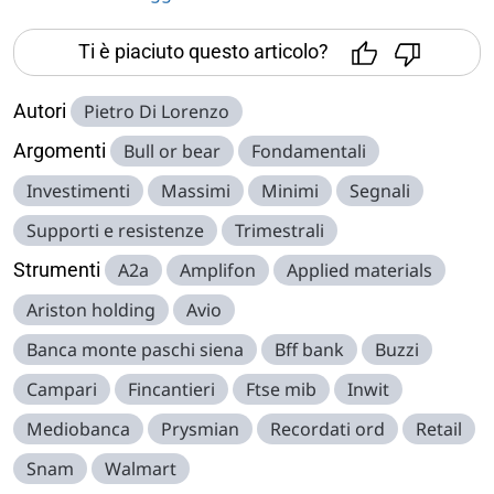
Ti è piaciuto questo articolo?
Autori
Pietro Di Lorenzo
Argomenti
Bull or bear
Fondamentali
Investimenti
Massimi
Minimi
Segnali
Supporti e resistenze
Trimestrali
Strumenti
A2a
Amplifon
Applied materials
Ariston holding
Avio
Banca monte paschi siena
Bff bank
Buzzi
Campari
Fincantieri
Ftse mib
Inwit
Mediobanca
Prysmian
Recordati ord
Retail
Snam
Walmart