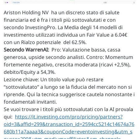
Ariston Holding NV
ha un discreto stato di salute
finanziaria ed è fra i titoli più sottovalutati e con
secondo InvestingPro. La Media degli 14 modelli di
investimento utilizzati individua un Fair Value a 6.04€
con un Rialzo potenziale del 62.5%.
Secondo WarrenAI:
Pro: Valutazione bassa, cassa
generosa, upside secondo analisti. Contro: Momentum
fortemente negativo, crescita moderata (ricavi +2,5%),
debito/Equity a 54,3%.
Lezione chiave: Un titolo value può restare
“sottovalutato” a lungo se la fiducia del mercato non si
riprende. Qui la tecnica suggerisce cautela nonostante i
fondamentali invitanti.
Se vuoi trovare i titoli più sottovalutati con la AI provala
qui:
https://it.investing.com/pro/pricing/partners?
oid=3&affid=299&transaction_id=2594cc5214c14674a76
680b11a7aaaa3&couponCode=eventoinvesting&utm_s
ource=299&utm_medium=affiliates&sm_channel=