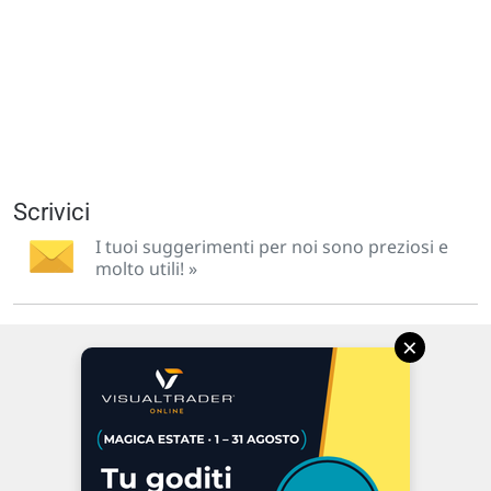
Scrivici
I tuoi suggerimenti per noi sono preziosi e
molto utili! »
×
Via Macanno, 38/A
47923 Rimini
P.IVA 02 452 460 401