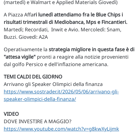
(martedì) e Walmart e Applied Materials Giovedì)
A Piazza Affa
ri lunedì attendiamo fra le Blue Chips i
risultati trimestrali di Mediobanca, Mps e Fincantieri.
Martedì; Recordati, Inwit e Avio. Mercoledì: Snam,
Buzzi. Giovedì: A2A
Operativamente la
strategia migliore in questa fase è di
"attesa vigile"
pronti a reagire alla notizie provenienti
dal golfo Persico e dell'inflazione americana.
TEMI CALDI DEL GIORNO
Arrivano gli Speaker Olimpici della finanza
https://www.sostrader.it/2026/05/06/arrivano-gli-
speaker-olimpici-della-finanza/
VIDEO
DOVE INVESTIRE A MAGGIO?
https://www.youtube.com/watch?v=g8kwXyLijmk