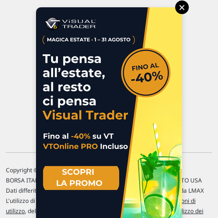
×
Via Macanno, 38/A
47923 Rimini
P.IVA 02 452 460 401
Chi siamo
Commenti e segnalazioni
Contattaci
Copyright © 1996-2026 Traderlink Italia s.r.l.
BORSA ITALIANA Quotazioni di borsa differite di 15 min. / MERCATO USA
Dati differiti di 15 min. (fonte Intrinio) / FOREX Quotazioni fornite da LMAX
L'utilizzo di questo sito implica l'accettazione delle nostre
Condizioni di
utilizzo
, del
Disclaimer MAR
, delle
Politiche sulla privacy
e dell'
Utilizzo dei