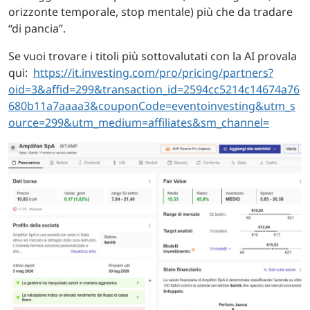
orizzonte temporale, stop mentale) più che da tradare
“di pancia”.
Se vuoi trovare i titoli più sottovalutati con la AI provala
qui:
https://it.investing.com/pro/pricing/partners?
oid=3&affid=299&transaction_id=2594cc5214c14674a76
680b11a7aaaa3&couponCode=eventoinvesting&utm_s
ource=299&utm_medium=affiliates&sm_channel=