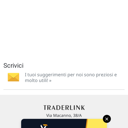
Scrivici
I tuoi suggerimenti per noi sono preziosi e
molto utili! »
Via Macanno, 38/A
×
47923 Rimini
P.IVA 02 452 460 401