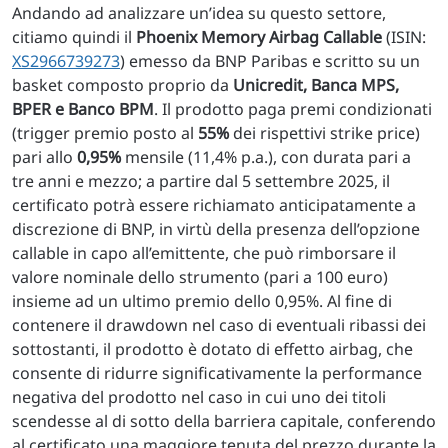
Andando ad analizzare un’idea su questo settore,
citiamo quindi il
Phoenix Memory Airbag Callable
(ISIN:
XS2966739273
) emesso da BNP Paribas e scritto su un
basket composto proprio da
Unicredit, Banca MPS,
BPER e Banco BPM
. Il prodotto paga premi condizionati
(trigger premio posto al
55%
dei rispettivi strike price)
pari allo
0,95%
mensile (11,4% p.a.), con durata pari a
tre anni e mezzo; a partire dal 5 settembre 2025, il
certificato potrà essere richiamato anticipatamente a
discrezione di BNP, in virtù della presenza dell’opzione
callable in capo all’emittente, che può rimborsare il
valore nominale dello strumento (pari a 100 euro)
insieme ad un ultimo premio dello 0,95%. Al fine di
contenere il drawdown nel caso di eventuali ribassi dei
sottostanti, il prodotto è dotato di effetto airbag, che
consente di ridurre significativamente la performance
negativa del prodotto nel caso in cui uno dei titoli
scendesse al di sotto della barriera capitale, conferendo
al certificato una maggiore tenuta del prezzo durante la