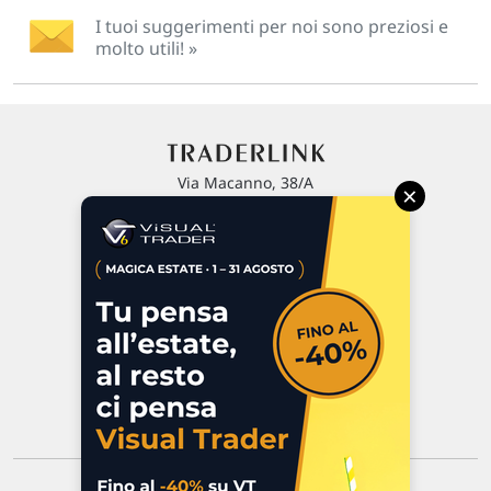
I tuoi suggerimenti per noi sono preziosi e
molto utili! »
Via Macanno, 38/A
×
47923 Rimini
P.IVA 02 452 460 401
Chi siamo
Commenti e segnalazioni
Contattaci