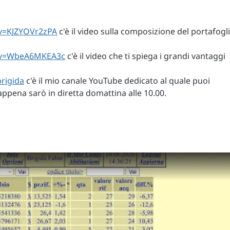
v=KJZYOVr2zPA
c'è il video sulla composizione del portafogl
h?v=WbeA6MKEA3c
c'è il video che ti spiega i grandi vantaggi
rigida
c'è il mio canale YouTube dedicato al quale puoi
n appena sarò in diretta domattina alle 10.00.