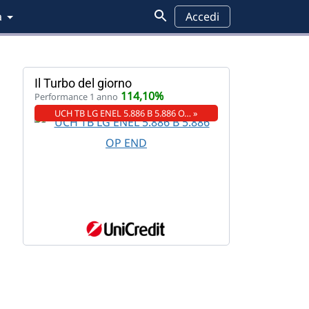
a
Accedi
Il Turbo del giorno
114,10%
Performance 1 anno
UCH TB LG ENEL 5.886 B 5.886 O… »