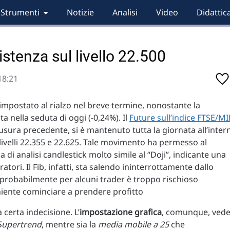
Strumenti
Notizie
Analisi
Video
Didattic
sistenza sul livello 22.500
18:21
impostato al rialzo nel breve termine, nonostante la
 nella seduta di oggi (-0,24%). Il
Future sull’indice FTSE/MI
hiusura precedente, si è mantenuto tutta la giornata all’inter
livelli 22.355 e 22.625. Tale movimento ha permesso al
di analisi candlestick molto simile al “Doji”, indicante una
atori. Il Fib, infatti, sta salendo ininterrottamente dallo
 probabilmente per alcuni trader è troppo rischioso
iente cominciare a prendere profitto
 certa indecisione. L’
impostazione grafica
, comunque, vede
Supertrend
, mentre sia la
media mobile a 25
che