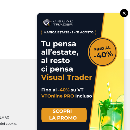
×
a LMAX
 dei cookie
.