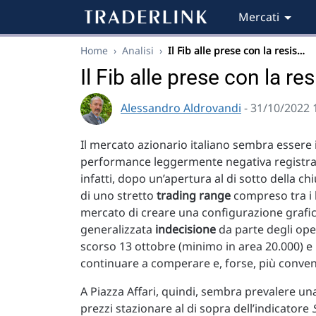
Mercati
Home
›
Analisi
›
Il Fib alle prese con la resis…
Il Fib alle prese con la re
Alessandro Aldrovandi
- 31/10/2022 
Il mercato azionario italiano sembra essere 
performance leggermente negativa registrata
infatti, dopo un’apertura al di sotto della c
di uno stretto
trading range
compreso tra i 
mercato di creare una configurazione grafica 
generalizzata
indecisione
da parte degli oper
scorso 13 ottobre (minimo in area 20.000) e
continuare a comperare e, forse, più conven
A Piazza Affari, quindi, sembra prevalere una
prezzi stazionare al di sopra dell’indicatore