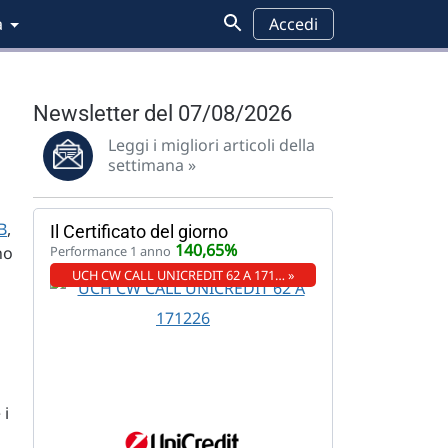
a
Accedi
Newsletter del 07/08/2026
Leggi i migliori articoli della
settimana »
B
,
Il Certificato del giorno
140,65%
no
Performance 1 anno
UCH CW CALL UNICREDIT 62 A 171… »
 i