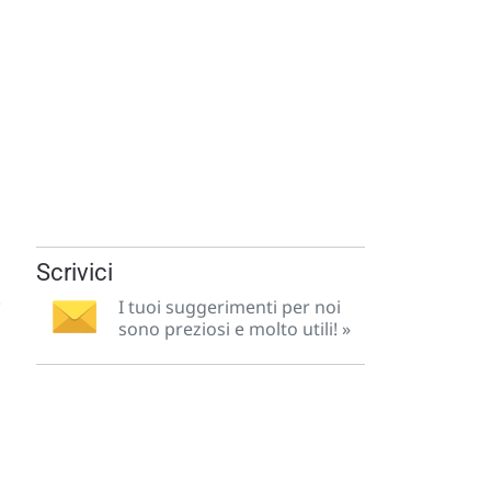
Scrivici
.
I tuoi suggerimenti per noi
sono preziosi e molto utili! »