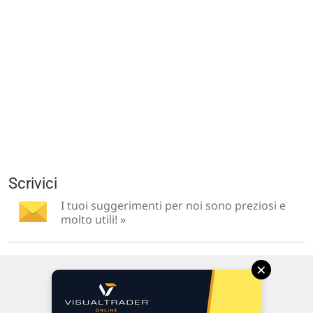
Scrivici
I tuoi suggerimenti per noi sono preziosi e
molto utili! »
×
Via Macanno, 38/A