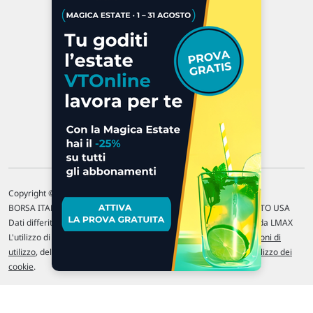
47923 Rimini
P.IVA 02 452 460 401
Chi siamo
Commenti e segnalazioni
Contattaci
Copyright © 1996-2026 Traderlink Italia s.r.l.
BORSA ITALIANA Quotazioni di borsa differite di 15 min. / MERCATO USA
Dati differiti di 15 min. (fonte Intrinio) / FOREX Quotazioni fornite da LMAX
L'utilizzo di questo sito implica l'accettazione delle nostre
Condizioni di
utilizzo
, del
Disclaimer MAR
, delle
Politiche sulla privacy
e dell'
Utilizzo dei
cookie
.