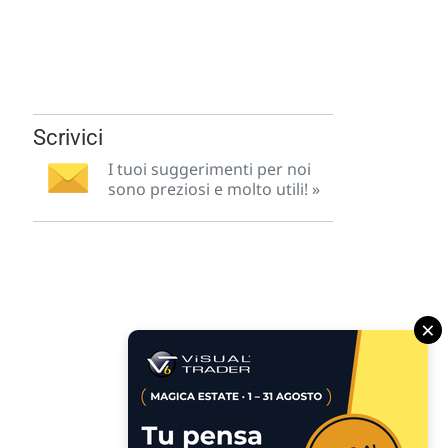
Scrivici
I tuoi suggerimenti per noi
sono preziosi e molto utili! »
×