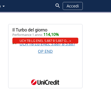
a
Accedi
Il Turbo del giorno
114,10%
Performance 1 anno
UCH TB LG ENEL 5.887 B 5.887 O… »