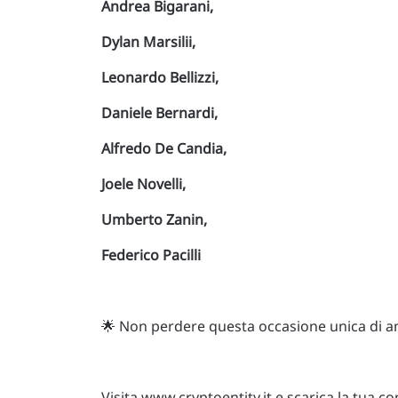
Andrea Bigarani,
Dylan Marsilii,
Leonardo Bellizzi,
Daniele Bernardi,
Alfredo De Candia,
Joele Novelli,
Umberto Zanin,
Federico Pacilli
🌟 Non perdere questa occasione unica di am
Visita www.cryptoentity.it e scarica la tua c