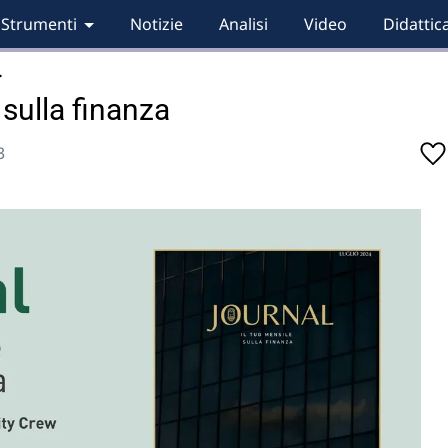
Strumenti
Notizie
Analisi
Video
Didattic
…
sulla finanza
3