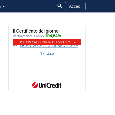
a
Accedi
Il Certificato del giorno
104,64%
Performance 1 anno
UCH CW CALL UNICREDIT 50 A 171… »