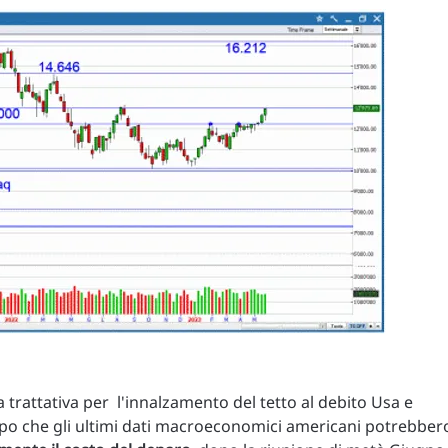
trattativa per l'innalzamento del tetto al debito Usa e
dopo che gli ultimi dati macroeconomici americani potrebber