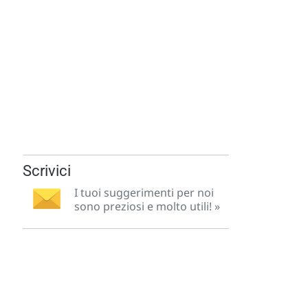
Scrivici
I tuoi suggerimenti per noi
sono preziosi e molto utili! »