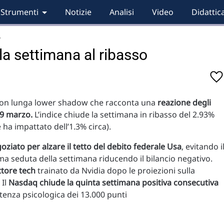
Strumenti
Notizie
Analisi
Video
Didattic
…
la settimana al ribasso
 con lunga lower shadow che racconta una
reazione degli
29 marzo.
L’indice chiude la settimana in ribasso del 2.93%
ha impattato dell’1.3% circa).
ziato per alzare il tetto del debito federale Usa
, evitando i
tima seduta della settimana riducendo il bilancio negativo.
ttore tech
trainato da Nvidia dopo le proiezioni sulla
 Il
Nasdaq chiude la quinta settimana positiva consecutiva
stenza psicologica dei 13.000 punti