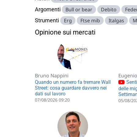
Argomenti
Bull or bear
Debito
Feder
Strumenti
Erg
Ftse mib
Italgas
M
Opinione sui mercati
Bruno Nappini
Eugenio 
Quando un numero fa tremare Wall
Senti
Street: cosa guardare davvero nei
delle mig
dati sul lavoro
Settiman
07/08/2026 09:20
05/08/20