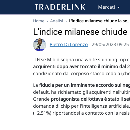
Mercati
Home
›
Analisi
›
L'indice milanese chiude la se
L'indice milanese chiude 
Pietro Di Lorenzo
- 29/05/2023 09:25
Il Ftse Mib disegna una white spinning top
acquirenti dopo aver toccato il minimo dal 
condizionato dal corposo stacco cedola (che 
La f
iducia per un imminente accordo sul nego
default, ha richiamato gli acquirenti nell’ul
Grande
protagonista dell’ottava è stato il se
domanda di chip per l'intelligenza artificiale.
(+2.51%) riportandosi a contatto con la resi