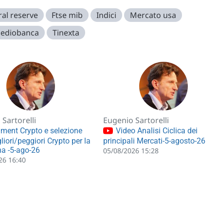
al reserve
Ftse mib
Indici
Mercato usa
ediobanca
Tinexta
Sartorelli
Eugenio Sartorelli
ment Crypto e selezione
Video Analisi Ciclica dei
liori/peggiori Crypto per la
principali Mercati-5-agosto-26
a -5-ago-26
05/08/2026 15:28
26 16:40