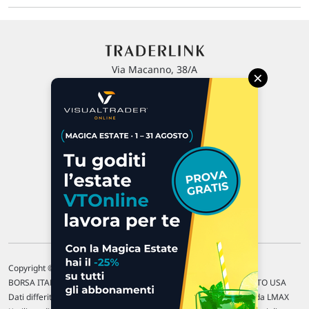
Via Macanno, 38/A
×
47923 Rimini
P.IVA 02 452 460 401
Chi siamo
Commenti e segnalazioni
Contattaci
Copyright © 1996-2026 Traderlink Italia s.r.l.
BORSA ITALIANA Quotazioni di borsa differite di 15 min. / MERCATO USA
Dati differiti di 15 min. (fonte Intrinio) / FOREX Quotazioni fornite da LMAX