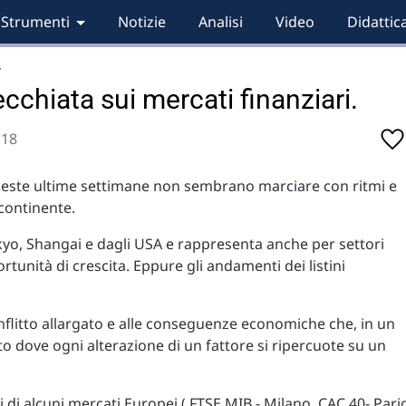
Strumenti
Notizie
Analisi
Video
Didattic
…
cchiata sui mercati finanziari.
:18
 queste ultime settimane non sembrano marciare con ritmi e
 continente.
yo, Shangai e dagli USA e rappresenta anche per settori
unità di crescita. Eppure gli andamenti dei listini
onflitto allargato e alle conseguenze economiche che, in un
 dove ogni alterazione di un fattore si ripercuote su un
i di alcuni mercati Europei ( FTSE MIB - Milano, CAC 40- Parig