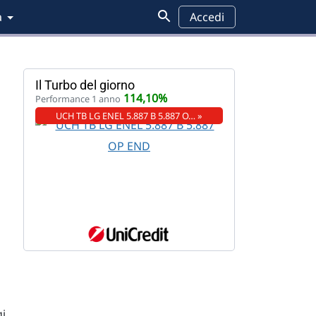
a
Accedi
Il Turbo del giorno
114,10%
Performance 1 anno
UCH TB LG ENEL 5.887 B 5.887 O… »
i,