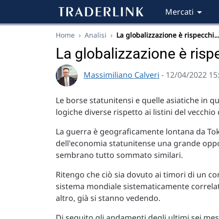
Mercati
Home
›
Analisi
›
La globalizzazione è rispecchi
La globalizzazione è rispe
Massimiliano Calveri
- 12/04/2022 15
Le borse statunitensi e quelle asiatiche in
logiche diverse rispetto ai listini del vecchio
La guerra è geograficamente lontana da Tok
dell'economia statunitense una grande opport
sembrano tutto sommato similari.
Ritengo che ciò sia dovuto ai timori di un c
sistema mondiale sistematicamente correlato
altro, già si stanno vedendo.
Di seguito gli andamenti degli ultimi sei mes