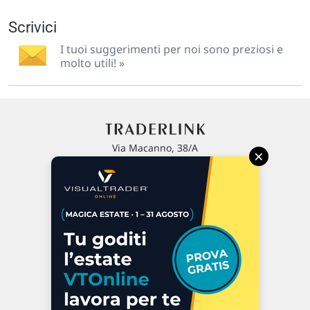
Scrivici
I tuoi suggerimenti per noi sono preziosi e
molto utili! »
Via Macanno, 38/A
×
47923 Rimini
P.IVA 02 452 460 401
Chi siamo
Commenti e segnalazioni
Contattaci