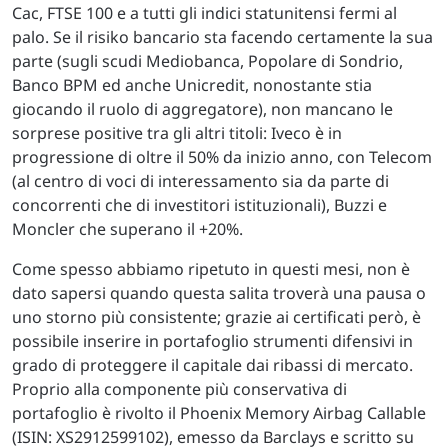
Cac, FTSE 100 e a tutti gli indici statunitensi fermi al
palo. Se il risiko bancario sta facendo certamente la sua
parte (sugli scudi Mediobanca, Popolare di Sondrio,
Banco BPM ed anche Unicredit, nonostante stia
giocando il ruolo di aggregatore), non mancano le
sorprese positive tra gli altri titoli: Iveco è in
progressione di oltre il 50% da inizio anno, con Telecom
(al centro di voci di interessamento sia da parte di
concorrenti che di investitori istituzionali), Buzzi e
Moncler che superano il +20%.
Come spesso abbiamo ripetuto in questi mesi, non è
dato sapersi quando questa salita troverà una pausa o
uno storno più consistente; grazie ai certificati però, è
possibile inserire in portafoglio strumenti difensivi in
grado di proteggere il capitale dai ribassi di mercato.
Proprio alla componente più conservativa di
portafoglio è rivolto il Phoenix Memory Airbag Callable
(ISIN: XS2912599102), emesso da Barclays e scritto su