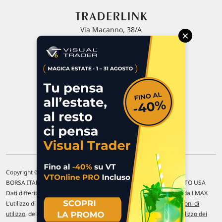
Via Macanno, 38/A
×
47923 Rimini
P.IVA 02 452 460 401
Chi siamo
Commenti e segnalazioni
Contattaci
Copyright © 1996-2026 Traderlink Italia s.r.l.
BORSA ITALIANA Quotazioni di borsa differite di 15 min. / MERCATO USA
Dati differiti di 15 min. (fonte Intrinio) / FOREX Quotazioni fornite da LMAX
L'utilizzo di questo sito implica l'accettazione delle nostre
Condizioni di
utilizzo
, del
Disclaimer MAR
, delle
Politiche sulla privacy
e dell'
Utilizzo dei