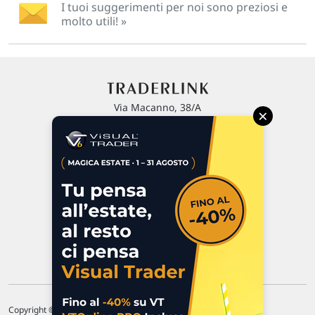
I tuoi suggerimenti per noi sono preziosi e
molto utili! »
Via Macanno, 38/A
×
47923 Rimini
P.IVA 02 452 460 401
Chi siamo
Commenti e segnalazioni
Contattaci
Copyright © 1996-2026 Traderlink Italia s.r.l.