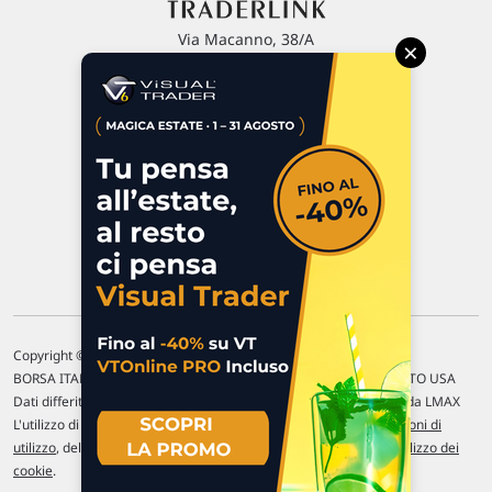
Via Macanno, 38/A
×
47923 Rimini
P.IVA 02 452 460 401
Chi siamo
Commenti e segnalazioni
Contattaci
Copyright © 1996-2026 Traderlink Italia s.r.l.
BORSA ITALIANA Quotazioni di borsa differite di 15 min. / MERCATO USA
Dati differiti di 15 min. (fonte Intrinio) / FOREX Quotazioni fornite da LMAX
L'utilizzo di questo sito implica l'accettazione delle nostre
Condizioni di
utilizzo
, del
Disclaimer MAR
, delle
Politiche sulla privacy
e dell'
Utilizzo dei
cookie
.