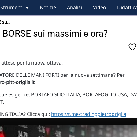
Strumenti
Notizie
Analisi
Video
Didattic
E su…
BORSE sui massimi e ora?
e attese per la nuova ottava.
NDICATORE DELLE MANI FORTI per la nuova settimana? Per
o-pitt-origlia.it
la tue esigenze: PORTAFOGLIO ITALIA, PORTAFOGLIO USA, DA
T.
ING ITALIA? Clicca qui:
https://t.me/tradingpietrooriglia