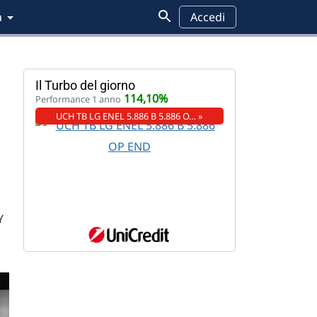
a
Accedi
Il Turbo del giorno
114,10%
Performance 1 anno
UCH TB LG ENEL 5.886 B 5.886 O… »
Y