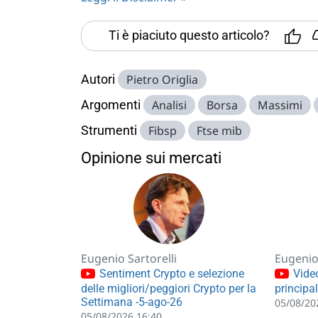
Ti è piaciuto questo articolo?
Autori
Pietro Origlia
Argomenti
Analisi
Borsa
Massimi
Strumenti
Fibsp
Ftse mib
Opinione sui mercati
Eugenio Sartorelli
Eugenio 
Sentiment Crypto e selezione
Video
delle migliori/peggiori Crypto per la
principa
Settimana -5-ago-26
05/08/20
05/08/2026 16:40