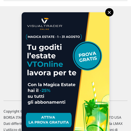
×
Via Macanno, 38/A
47923 Rimini
P.IVA 02 452 460 401
Chi siamo
Commenti e segnalazioni
Contattaci
Copyright © 1996-2026 Traderlink Italia s.r.l.
BORSA ITALIANA Quotazioni di borsa differite di 15 min. / MERCATO USA
Dati differiti di 15 min. (fonte Intrinio) / FOREX Quotazioni fornite da LMAX
L'utilizzo di questo sito implica l'accettazione delle nostre
Condizioni di