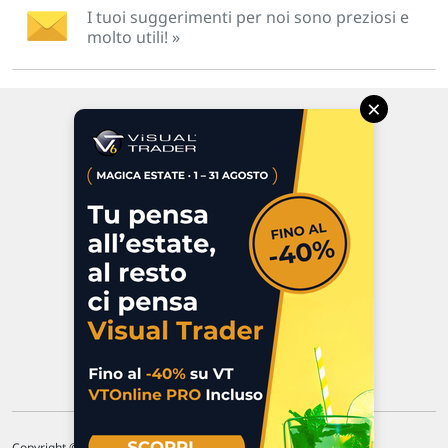
I tuoi suggerimenti per noi sono preziosi e
molto utili! »
×
Via Macanno, 38/A
47923 Rimini
P.IVA 02 452 460 401
Chi siamo
Commenti e segnalazioni
Contattaci
Copyright © 1996-2026 Traderlink Italia s.r.l.