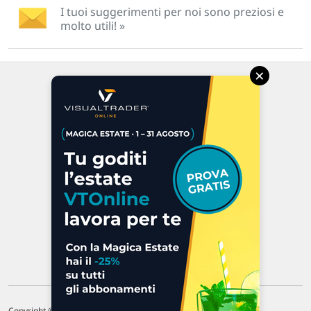
I tuoi suggerimenti per noi sono preziosi e
molto utili! »
×
Via Macanno, 38/A
47923 Rimini
P.IVA 02 452 460 401
Chi siamo
Commenti e segnalazioni
Contattaci
Copyright © 1996-2026 Traderlink Italia s.r.l.