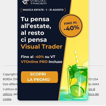
Via Macanno, 38/A
47923 Rimini
P.IVA 02 452 460 401
Chi siamo
Commenti e segnalazioni
Contattaci
Copyright © 1996-2026 Traderlink Italia s.r.l.
BORSA ITALIANA Quotazioni di borsa differite di 15 min. / MERCATO USA
Dati differiti di 15 min. (fonte Intrinio) / FOREX Quotazioni fornite da LMAX
L'utilizzo di questo sito implica l'accettazione delle nostre
Condizioni di
utilizzo
, del
Disclaimer MAR
, delle
Politiche sulla privacy
e dell'
Utilizzo dei
cookie
.