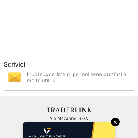
Scrivici
I tuoi suggerimenti per noi sono preziosi e
molto utili! »
Via Macanno, 38/A
×
47923 Rimini
P.IVA 02 452 460 401