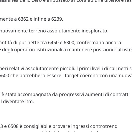
 alla linea dello zero e impostato ancora ad una ulteriore fa
ente a 6362 e infine a 6239.
'è nuovamente terreno assolutamente inesplorato.
antità di put nette tra 6450 e 6300, confermano ancora
 degli operatori istituzionali a mantenere posizioni rialziste
i relativi assolutamente piccoli. I primi livelli di call netti s
6600 che potrebbero essere i target coerenti con una nuov
 è stata accompagnata da progressivi aumenti di contratti
l diventate Itm.
73 e 6508 è consigliabile provare ingressi controtrend