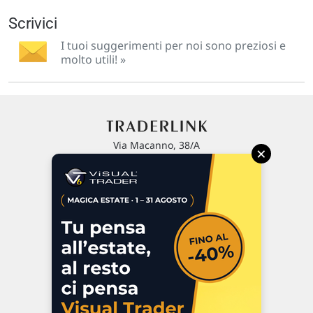
Scrivici
I tuoi suggerimenti per noi sono preziosi e
molto utili! »
Via Macanno, 38/A
×
47923 Rimini
P.IVA 02 452 460 401
Chi siamo
Commenti e segnalazioni
Contattaci