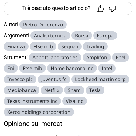
Ti è piaciuto questo articolo?
Autori
Pietro Di Lorenzo
Argomenti
Analisi tecnica
Borsa
Europa
Finanza
Ftse mib
Segnali
Trading
Strumenti
Abbott laboratories
Amplifon
Enel
Eni
Ftse mib
Home bancorp inc
Intel
Invesco plc
Juventus fc
Lockheed martin corp
Mediobanca
Netflix
Snam
Tesla
Texas instruments inc
Visa inc
Xerox holdings corporation
Opinione sui mercati