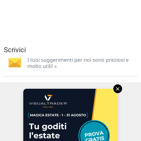
Scrivici
I tuoi suggerimenti per noi sono preziosi e
molto utili! »
×
Via Macanno, 38/A
47923 Rimini
P.IVA 02 452 460 401
Chi siamo