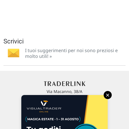
Scrivici
I tuoi suggerimenti per noi sono preziosi e
molto utili! »
Via Macanno, 38/A
×
47923 Rimini
P.IVA 02 452 460 401
Chi siamo
Commenti e segnalazioni